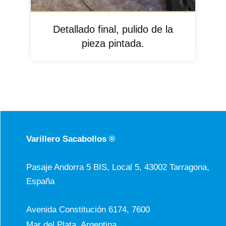
Detallado final, pulido de la
pieza pintada.
Varillero Sacabollos ®
Pasaje Andorra 5 BIS, Local 5, 43002 Tarragona,
España
Avenida Constitución 6174, 7600
Mar del Plata, Argentina