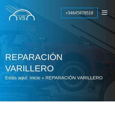
Saltar
al
Me
+34645878518
contenido
REPARACIÓN
VARILLERO
Estás aquí:
Inicio
»
REPARACIÓN VARILLERO