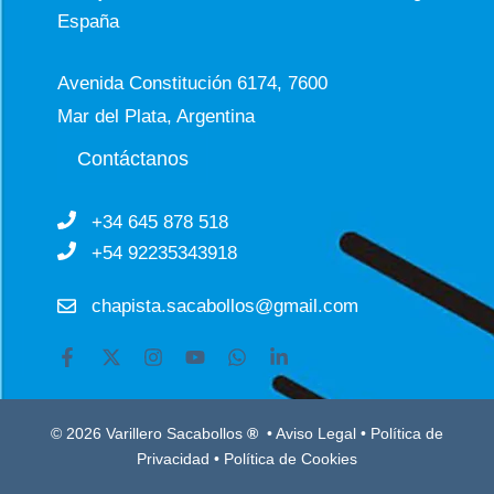
España
Avenida Constitución 6174, 7600
Mar del Plata, Argentina
Contáctanos
+34 645 878 518
+54 92235343918
chapista.sacabollos@gmail.com
© 2026 Varillero Sacabollos
®
•
Aviso Legal
•
Política de
Privacidad
•
Política de Cookies