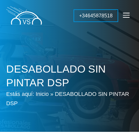
Saltar
al
Me
+34645878518
contenido
DESABOLLADO SIN
PINTAR DSP
Estás aquí:
Inicio
»
DESABOLLADO SIN PINTAR
DSP